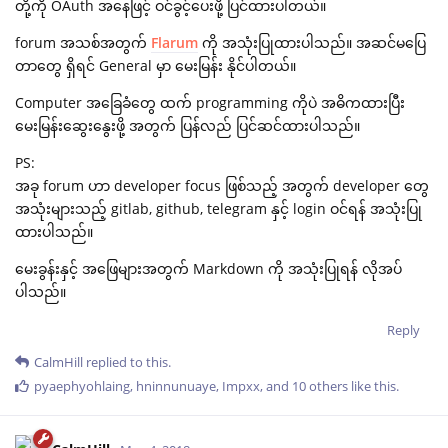
တို့ကို OAuth အနေဖြင့် ဝင်ခွင့်ပေးဖို့ ပြင်ထားပါတယ်။
forum အသစ်အတွက်
Flarum
ကို အသုံးပြုထားပါသည်။ အဆင်မပြေ
တာတွေ ရှိရင် General မှာ မေးမြန်း နိုင်ပါတယ်။
Computer အခြေခံတွေ ထက် programming ကိုပဲ အဓိကထားပြီး
မေးမြန်းဆွေးနွေးဖို့ အတွက် ပြန်လည် ပြင်ဆင်ထားပါသည်။
PS:
အခု forum ဟာ developer focus ဖြစ်သည့် အတွက် developer တွေ
အသုံးများသည့် gitlab, github, telegram နှင့် login ဝင်ရန် အသုံးပြု
ထားပါသည်။
မေးခွန်းနှင့် အဖြေများအတွက် Markdown ကို အသုံးပြုရန် လိုအပ်
ပါသည်။
Reply
CalmHill
replied to this.
pyaephyohlaing
,
hninnunuaye
,
Impxx
, and
10
others
like this
.