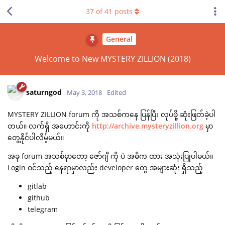
37
of
41
posts
General
Welcome to New MYSTERY ZILLION (2018)
saturngod
May 3, 2018
Edited
MYSTERY ZILLION forum ကို အသစ်ကနေ ပြန်ပြီး လုပ်ဖို့ ဆုံးဖြတ်ခဲ့ပါ
တယ်။ လက်ရှိ အဟောင်းကို
http://archive.mysteryzillion.org
မှာ
တွေ့နိုင်ပါလိမ့်မယ်။
အခု forum အသစ်မှာတော့ ဇော်ဂျီ ကို ပဲ အဓိက ထား အသုံးပြုပါမယ်။
Login ဝင်သည့် နေရာမှာလည်း developer တွေ အများဆုံး ရှိသည့်
gitlab
github
telegram