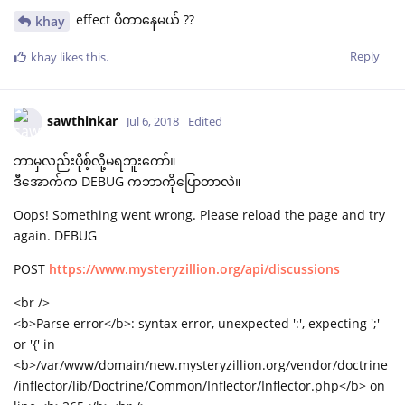
effect ပိတာနေမယ် ??
khay
Reply
khay
likes this
.
sawthinkar
Jul 6, 2018
Edited
ဘာမှလည်းပိုစ့်လို့မရဘူးကော်။
ဒီအောက်က DEBUG ကဘာကိုပြောတာလဲ။
Oops! Something went wrong. Please reload the page and try
again. DEBUG
POST
https://www.mysteryzillion.org/api/discussions
<br />
<b>Parse error</b>: syntax error, unexpected ':', expecting ';'
or '{' in
<b>/var/www/domain/new.mysteryzillion.org/vendor/doctrine
/inflector/lib/Doctrine/Common/Inflector/Inflector.php</b> on