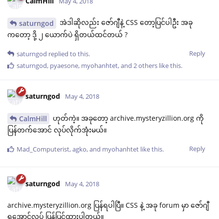
CalmHill
May 4, 2018
အဲဒါဆိုလည်း ဇော်ဂျီနဲ့ CSS တော့ပြင်ပါဦး အခု
saturngod
ကတော့ ဒို့ ၂ ယောက်ပဲ ရှိတယ်ထင်တယ် ?
Reply
saturngod
replied to this.
saturngod
,
pyaesone
,
myohanhtet
, and
2
others
like this
.
saturngod
May 4, 2018
ဟုတ်ကဲ့။ အခုတော့ archive.mysteryzillion.org ကို
CalmHill
ပြန်တက်အောင် လုပ်လိုက်အုံးမယ်။
Reply
Mad_Computerist
,
agko
, and
myohanhtet
like this
.
saturngod
May 4, 2018
archive.mysteryzillion.org ပြန်ရပါပြီ။ CSS နဲ့ အခု forum မှာ ဇော်ဂျီ
ရအောင်လုပ် ပြန်ပြင်ထားပါတယ်။