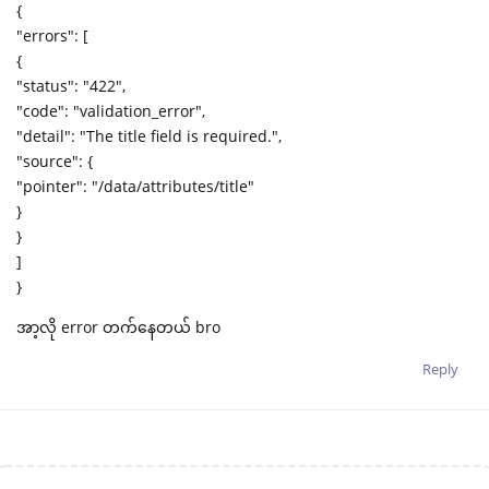
{
"errors": [
{
"status": "422",
"code": "validation_error",
"detail": "The title field is required.",
"source": {
"pointer": "/data/attributes/title"
}
}
]
}
အာ့လို error တက်နေတယ် bro
Reply