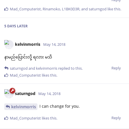
Mad_Computerist
,
Rinamoko
,
L1BK0D3R
, and
saturngod
like this
.
5 DAYS
LATER
kelvinmorris
May 14, 2018
နာမည်ပြောင်းလို့ ရလား မသိ
Reply
saturngod
and
kelvinmorris
replied to this.
Mad_Computerist
likes this
.
saturngod
May 14, 2018
I can change for you.
kelvinmorris
Reply
Mad_Computerist
likes this
.