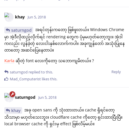
khay
Jun 5, 2018
အရင်တုန်းကတော့ ဖြစ်ဖူးတယ်။ Windows Chrome
saturngod
မှာ အဲ့ဒီလိုထည့်လိုက်ရင် rendering တွေက ပုံမှမဟုတ်တော့ဘူး။ အဲ့ဒါ
ကလည်း လွန်ခဲ့တဲ့ လေးငါးနှစ်လောက်ကပါ။ အခုကျွန်တော် အသုံးပြုနေ
တာတော့ အဆင်ပြေနေတာပဲ။
Karla
ဆိုတဲ့ font လေးကိုတော့ သဘောကျမိတယ်။ ?
Reply
saturngod
replied to this.
Mad_Computerist
likes this
.
saturngod
Jun 5, 2018
အခု open sans ကို သုံးထားတယ်။ cache ရှိရင်တော့
khay
သိသာမှာ မဟုတ်သေးဘူး။ cloudflare cache ကိုတော့ ရှင်းထားပြီးပြီ။
local browser cache ကို ရှင်းမှ effect ဖြစ်လိမ့်မယ်။