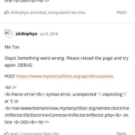
line <b>265</b><br />
Reply
zinlinphyo
and
Mad_Computerist
like this
.
zinlinphyo
Jul 9, 2018
Me Too
Oops! Something went wrong. Please reload the page and try
again. DEBUG
POST
https://www.mysteryzillion.org/api/discussions
<br />
<b>Parse error</b>: syntax error, unexpected ':', expecting ';'
or '{' in
<b>/var/www/domain/new.mysteryzillion.org/vendor/doctrine
/inflector/lib/Doctrine/Common/Inflector/Inflector.php</b> on
line <b>265</b><br />
Reply
Mad_Computerist
likes this
.