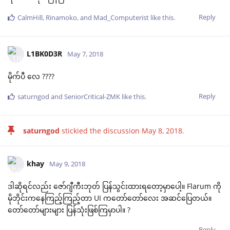
Reply
CalmHill
,
Rinamoko
, and
Mad_Computerist
like this
.
L1BK0D3R
May 7, 2018
မိုက်ပီ လေ ????
Reply
saturngod
and
SeniorCritical-ZMK
like this
.
saturngod
stickied the discussion
May 8, 2018
.
khay
May 9, 2018
ဒါဆိုရင်လည်း ဇော်ဂျီကီးဘုတ် ပြန်သွင်းထားရတော့မှာပေါ့။ Flarum ကို
မိုဘိုင်းကနေကြည့်ကြည့်တာ UI ကတော်တော်လေး အဆင်ပြေတယ်။
တော်တော်များများ ပြန်သုံးဖြစ်ကြမှာပါ။ ?
Reply