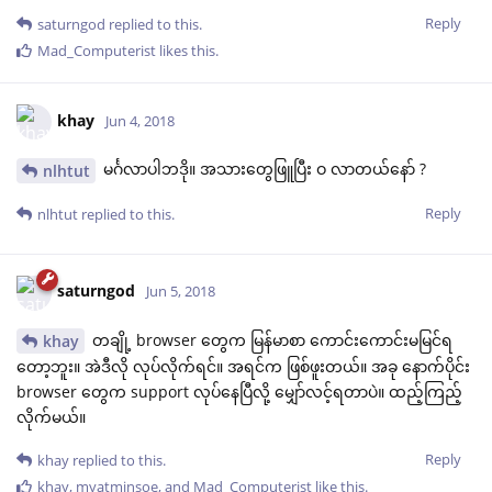
Reply
saturngod
replied to this.
Mad_Computerist
likes this
.
khay
Jun 4, 2018
မင်္ဂလာပါဘဒို။ အသားတွေဖြူပြီး ဝ လာတယ်နော် ?
nlhtut
Reply
nlhtut
replied to this.
saturngod
Jun 5, 2018
တချို့ browser တွေက မြန်မာစာ ကောင်းကောင်းမမြင်ရ
khay
တော့ဘူး။ အဲဒီလို လုပ်လိုက်ရင်။ အရင်က ဖြစ်ဖူးတယ်။ အခု နောက်ပိုင်း
browser တွေက support လုပ်နေပြီလို့ မျှော်လင့်ရတာပဲ။ ထည့်ကြည့်
လိုက်မယ်။
Reply
khay
replied to this.
khay
,
myatminsoe
, and
Mad_Computerist
like this
.