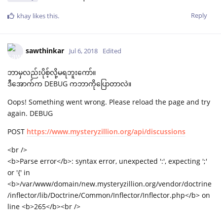
Reply
khay
likes this
.
sawthinkar
Jul 6, 2018
Edited
ဘာမှလည်းပိုစ့်လို့မရဘူးကော်။
ဒီအောက်က DEBUG ကဘာကိုပြောတာလဲ။
Oops! Something went wrong. Please reload the page and try
again. DEBUG
POST
https://www.mysteryzillion.org/api/discussions
<br />
<b>Parse error</b>: syntax error, unexpected ':', expecting ';'
or '{' in
<b>/var/www/domain/new.mysteryzillion.org/vendor/doctrine
/inflector/lib/Doctrine/Common/Inflector/Inflector.php</b> on
line <b>265</b><br />