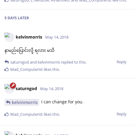
saturngod
,
L1BK0D3R
,
Rinamoko
, and
Mad_Computerist
like this
.
5 DAYS
LATER
kelvinmorris
May 14, 2018
နာမည်ပြောင်းလို့ ရလား မသိ
Reply
saturngod
and
kelvinmorris
replied to this.
Mad_Computerist
likes this
.
saturngod
May 14, 2018
I can change for you.
kelvinmorris
Reply
Mad_Computerist
likes this
.