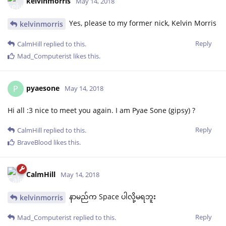
kelvinmorris
May 14, 2018
Yes, please to my former nick, Kelvin Morris
kelvinmorris
Reply
CalmHill
replied to this.
Mad_Computerist
likes this
.
pyaesone
P
May 14, 2018
Hi all :3 nice to meet you again. I am Pyae Sone (gipsy) ?
Reply
CalmHill
replied to this.
BraveBlood
likes this
.
CalmHill
May 14, 2018
နာမည်က Space ပါလို့မရဘူး
kelvinmorris
Reply
Mad_Computerist
replied to this.