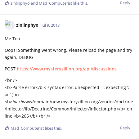
Reply
zinlinphyo
and
Mad_Computerist
like this
.
zinlinphyo
Jul 9, 2018
Me Too
Oops! Something went wrong. Please reload the page and try
again. DEBUG
POST
https://www.mysteryzillion.org/api/discussions
<br />
<b>Parse error</b>: syntax error, unexpected ':', expecting ';'
or '{' in
<b>/var/www/domain/new.mysteryzillion.org/vendor/doctrine
/inflector/lib/Doctrine/Common/Inflector/Inflector.php</b> on
line <b>265</b><br />
Reply
Mad_Computerist
likes this
.