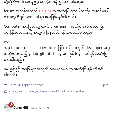
တို့ကို OAuth အနေဖြင့် ဝင်ခွင့်ပေးဖို့ ပြင်ထားပါတယ်။
forum အသစ်အတွက်
Flarum
ကို အသုံးပြုထားပါသည်။ အဆင်မပြေ
တာတွေ ရှိရင် General မှာ မေးမြန်း နိုင်ပါတယ်။
Computer အခြေခံတွေ ထက် programming ကိုပဲ အဓိကထားပြီး
မေးမြန်းဆွေးနွေးဖို့ အတွက် ပြန်လည် ပြင်ဆင်ထားပါသည်။
PS:
အခု forum ဟာ developer focus ဖြစ်သည့် အတွက် developer တွေ
အသုံးများသည့် gitlab, github, telegram နှင့် login ဝင်ရန် အသုံးပြု
ထားပါသည်။
မေးခွန်းနှင့် အဖြေများအတွက် Markdown ကို အသုံးပြုရန် လိုအပ်
ပါသည်။
Reply
CalmHill
replied to this.
khay
,
hninnunuaye
,
Impxx
, and
10
others
like this
.
CalmHill
May 4, 2018