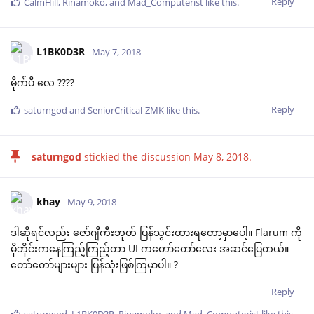
Reply
CalmHill
,
Rinamoko
, and
Mad_Computerist
like this
.
L1BK0D3R
May 7, 2018
မိုက်ပီ လေ ????
Reply
saturngod
and
SeniorCritical-ZMK
like this
.
saturngod
stickied the discussion
May 8, 2018
.
khay
May 9, 2018
ဒါဆိုရင်လည်း ဇော်ဂျီကီးဘုတ် ပြန်သွင်းထားရတော့မှာပေါ့။ Flarum ကို
မိုဘိုင်းကနေကြည့်ကြည့်တာ UI ကတော်တော်လေး အဆင်ပြေတယ်။
တော်တော်များများ ပြန်သုံးဖြစ်ကြမှာပါ။ ?
Reply