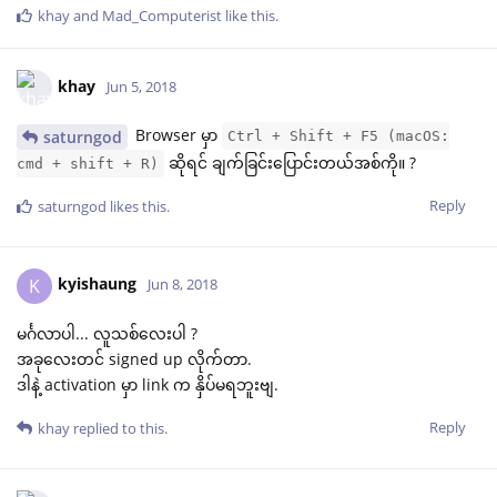
khay
and
Mad_Computerist
like this
.
khay
Jun 5, 2018
Browser မှာ
saturngod
Ctrl + Shift + F5 (macOS:
ဆိုရင် ချက်ခြင်းပြောင်းတယ်အစ်ကို။ ?
cmd + shift + R)
Reply
saturngod
likes this
.
kyishaung
K
Jun 8, 2018
မင်္ဂလာပါ... လူသစ်လေးပါ ?
အခုလေးတင် signed up လိုက်တာ.
ဒါနဲ့ activation မှာ link က နှိပ်မရဘူးဗျ.
Reply
khay
replied to this.