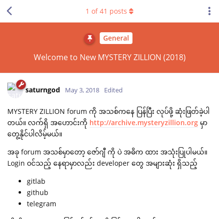
1
of
41
posts
General
Welcome to New MYSTERY ZILLION (2018)
saturngod
May 3, 2018
Edited
MYSTERY ZILLION forum ကို အသစ်ကနေ ပြန်ပြီး လုပ်ဖို့ ဆုံးဖြတ်ခဲ့ပါ
တယ်။ လက်ရှိ အဟောင်းကို
http://archive.mysteryzillion.org
မှာ
တွေ့နိုင်ပါလိမ့်မယ်။
အခု forum အသစ်မှာတော့ ဇော်ဂျီ ကို ပဲ အဓိက ထား အသုံးပြုပါမယ်။
Login ဝင်သည့် နေရာမှာလည်း developer တွေ အများဆုံး ရှိသည့်
gitlab
github
telegram