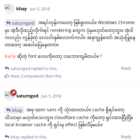
khay
Jun 5, 2018
အရင်တုန်းကတော့ ဖြစ်ဖူးတယ်။ Windows Chrome
saturngod
မှာ အဲ့ဒီလိုထည့်လိုက်ရင် rendering တွေက ပုံမှမဟုတ်တော့ဘူး။ အဲ့ဒါ
ကလည်း လွန်ခဲ့တဲ့ လေးငါးနှစ်လောက်ကပါ။ အခုကျွန်တော် အသုံးပြုနေ
တာတော့ အဆင်ပြေနေတာပဲ။
Karla
ဆိုတဲ့ font လေးကိုတော့ သဘောကျမိတယ်။ ?
Reply
saturngod
replied to this.
Mad_Computerist
likes this
.
saturngod
Jun 5, 2018
အခု open sans ကို သုံးထားတယ်။ cache ရှိရင်တော့
khay
သိသာမှာ မဟုတ်သေးဘူး။ cloudflare cache ကိုတော့ ရှင်းထားပြီးပြီ။
local browser cache ကို ရှင်းမှ effect ဖြစ်လိမ့်မယ်။
Reply
khay
replied to this.