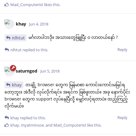
Mad_Computerist
likes this
.
khay
Jun 4, 2018
မင်္ဂလာပါဘဒို။ အသားတွေဖြူပြီး ဝ လာတယ်နော် ?
nlhtut
Reply
nlhtut
replied to this.
saturngod
Jun 5, 2018
တချို့ browser တွေက မြန်မာစာ ကောင်းကောင်းမမြင်ရ
khay
တော့ဘူး။ အဲဒီလို လုပ်လိုက်ရင်။ အရင်က ဖြစ်ဖူးတယ်။ အခု နောက်ပိုင်း
browser တွေက support လုပ်နေပြီလို့ မျှော်လင့်ရတာပဲ။ ထည့်ကြည့်
လိုက်မယ်။
Reply
khay
replied to this.
khay
,
myatminsoe
, and
Mad_Computerist
like this
.