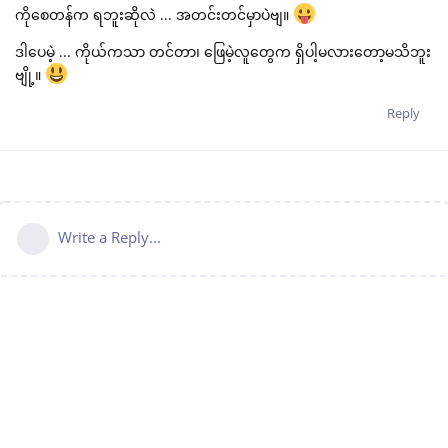
ကိုစေတန်က ရဘူးဆိုလဲ ... အတင်းတင်မှာပဲဗျ။
ဒါပေမဲ့ ... ကိုယ်ကသာ တင်တာ၊ ဖြေမဲ့လူတွေက ရှိပါ့မလားတော့မသိဘူး
ဗျို့။
Reply
Write a Reply...